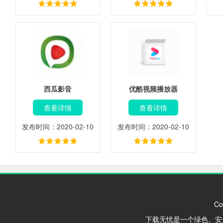
西瓜影音
优酷视频播放器
查看详情
查看详情
发布时间：2020-02-10
发布时间：2020-02-10
Co
下载无忧是一个绿色、安