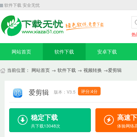
软件下载 安全无忧
热
网站首页
软件下载
安卓下载
当前位置：
网站首页
→
软件下载
→
视频转换
→爱剪辑
评分:4分
爱剪辑
版本：V3.5
稳定下载
高速
共下载13048次
体验网络