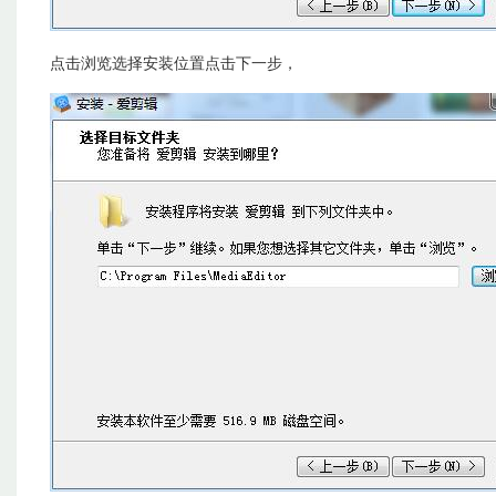
点击浏览选择安装位置点击下一步，