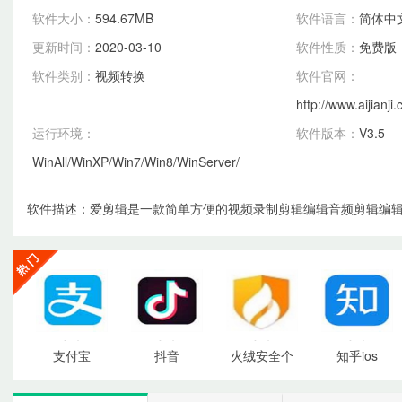
软件大小：
594.67MB
软件语言：
简体中
更新时间：
2020-03-10
软件性质：
免费版
软件类别：
视频转换
软件官网：
http://www.aijian
运行环境：
软件版本：
V3.5
WinAll/WinXP/Win7/Win8/WinServer/
软件描述：
爱剪辑是一款简单方便的视频录制剪辑编辑音频剪辑编
点击
点击
点击
点击
支付宝
抖音
火绒安全个
知乎ios
下载
下载
下载
下载