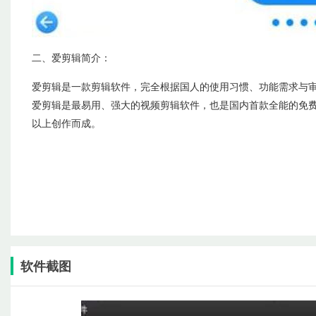
二、爱剪辑简介：
爱剪辑是一款剪辑软件，完全根据国人的使用习惯、功能需求与
爱剪辑是最易用、强大的视频剪辑软件，也是国内首款全能的免费
以上创作而成。
软件截图