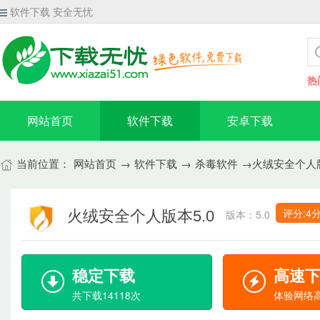
软件下载 安全无忧
热
网站首页
软件下载
安卓下载
当前位置：
网站首页
→
软件下载
→
杀毒软件
→火绒安全个人版
评分:4
火绒安全个人版本5.0
版本：5.0
稳定下载
高速
共下载14118次
体验网络