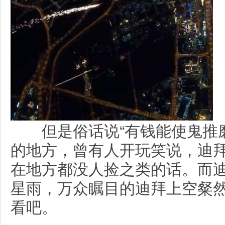
但是俗话说“有钱能使鬼推磨
的地方，曾有人开玩笑说，迪
在地方都没人捡之类的话。而
星雨，万众瞩目的迪拜上空粲然
看吧。